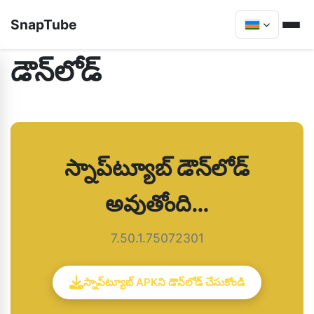
SnapTube
డౌన్‌లోడ్
స్నాప్‌ట్యూబ్ డౌన్‌లోడ్
అవుతోంది…
7.50.1.75072301
స్నాప్‌ట్యూబ్ APKని డౌన్‌లోడ్ చేసుకోండి