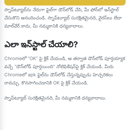
స్నాప్‌ట్యూబ్‌ను నేరుగా ఫైల్‌గా డౌన్‌లోడ్ చేసి, మీ ఫోన్‌లో ఇన్‌స్టాల్
చేసుకొని ఆనందించండి. స్నాప్‌ట్యూబ్ సురక్షితమైనది, వైరస్‌లు లేదా
మాల్‌వేర్ కాదు, మీ నమ్మకానికి ధన్యవాదాలు.
ఎలా ఇన్‌స్టాల్ చేయాలి?
Chromeలో “OK” పై క్లిక్ చేయండి, ఆ తర్వాత డౌన్‌లోడ్ పూర్తయ్యాక
వచ్చే "డౌన్‌లోడ్ పూర్తయింది" నోటిఫికేషన్‌పై క్లిక్ చేయండి. మీరు
Chromeలో apk ఫైల్‌ను డౌన్‌లోడ్ చేస్తున్నప్పుడు హెచ్చరికలు
రావచ్చు. కొనసాగించడానికి OK పై క్లిక్ చేయండి.
స్నాప్‌ట్యూబ్ సురక్షితమైనది, మీ నమ్మకానికి ధన్యవాదాలు.