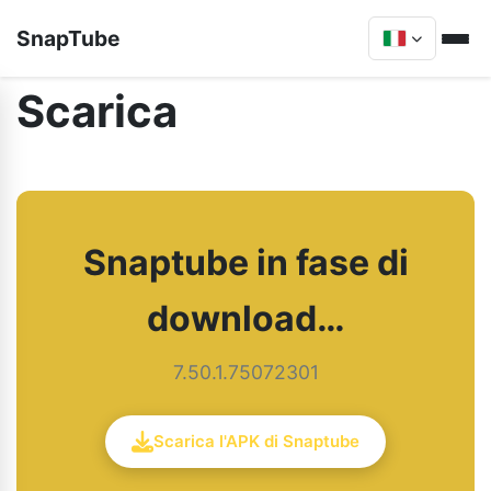
SnapTube
Scarica
Snaptube in fase di
download…
7.50.1.75072301
Scarica l'APK di Snaptube