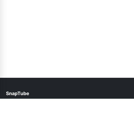
SnapTube
help@snaptubes.net.pk
Follow Us