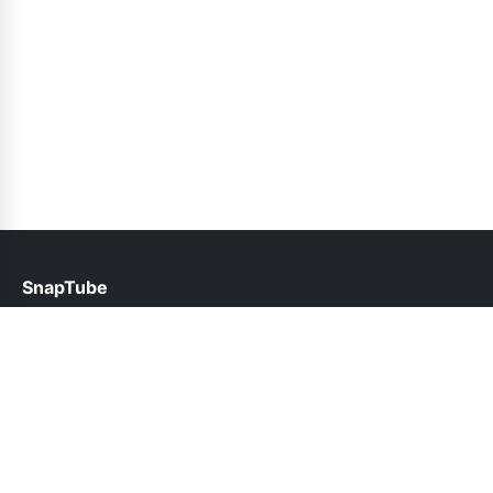
SnapTube
help@snaptubes.net.pk
Follow Us