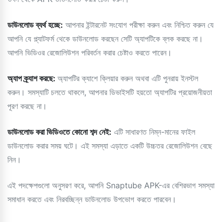
ডাউনলোড ব্যর্থ হচ্ছে:
আপনার ইন্টারনেট সংযোগ পরীক্ষা করুন এবং নিশ্চিত করুন যে
আপনি যে প্ল্যাটফর্ম থেকে ডাউনলোড করছেন সেটি অ্যাপটিকে ব্লক করছে না।
আপনি ভিডিওর রেজোলিউশন পরিবর্তন করার চেষ্টাও করতে পারেন।
অ্যাপ ক্র্যাশ করছে:
অ্যাপটির ক্যাশে ক্লিয়ার করুন অথবা এটি পুনরায় ইনস্টল
করুন। সমস্যাটি চলতে থাকলে, আপনার ডিভাইসটি হয়তো অ্যাপটির প্রয়োজনীয়তা
পূরণ করছে না।
ডাউনলোড করা ভিডিওতে কোনো শব্দ নেই:
এটি সাধারণত নিম্ন-মানের ফাইল
ডাউনলোড করার সময় ঘটে। এই সমস্যা এড়াতে একটি উচ্চতর রেজোলিউশন বেছে
নিন।
এই পদক্ষেপগুলো অনুসরণ করে, আপনি Snaptube APK-এর বেশিরভাগ সমস্যা
সমাধান করতে এবং নিরবচ্ছিন্ন ডাউনলোড উপভোগ করতে পারবেন।