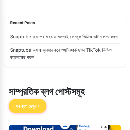
Recent Posts
Snaptube অ্যাপের মাধ্যমে সহজেই ফেসবুক ভিডিও ডাউনলোড করুন
Snaptube অ্যাপ ব্যবহার করে ওয়াটারমার্ক ছাড়া TikTok ভিডিও
ডাউনলোড করুন
সাম্প্রতিক ব্লগ পোস্টসমূহ
সব ব্লগ দেখুন