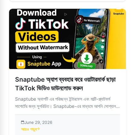
Snaptube অ্যাপ ব্যবহার করে ওয়াটারমার্ক ছাড়া
TikTok ভিডিও ডাউনলোড করুন
Snaptube অ্যাপটি এর পরিচ্ছন্ন ইন্টারফেস এবং মাল্টি-প্ল্যাটফর্ম
সাপোর্টের জন্য সুপরিচিত। Snaptube-এর মাধ্যমে আপনি সোশ্যাল...
June 29, 2026
আরও পড়ুন
about Snaptube অ্যাপ ব্যবহার করে ওয়াটারমার্ক ছাড়া TikTok ভিডিও ড