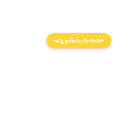
అన్ని బ్లాగ్‌లను చూడండి