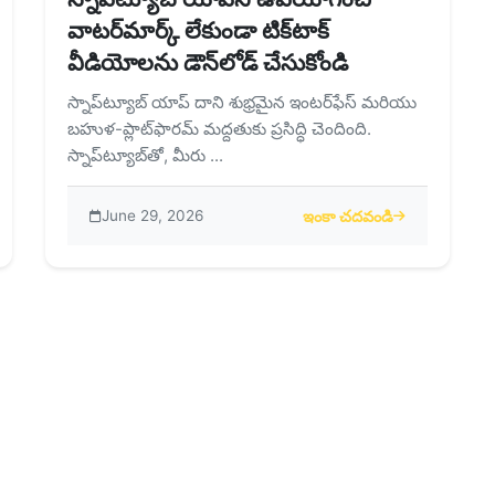
వాటర్‌మార్క్ లేకుండా టిక్‌టాక్
వీడియోలను డౌన్‌లోడ్ చేసుకోండి
స్నాప్‌ట్యూబ్ యాప్ దాని శుభ్రమైన ఇంటర్‌ఫేస్ మరియు
బహుళ-ప్లాట్‌ఫారమ్ మద్దతుకు ప్రసిద్ధి చెందింది.
స్నాప్‌ట్యూబ్‌తో, మీరు ...
June 29, 2026
ఇంకా చదవండి
యాప్‌తో ఫేస్‌బుక్ వీడియోలను సులభంగా డౌన్‌లోడ్ చేసుకోండి
about స్నాప్‌ట్యూబ్ యాప్‌ని ఉ