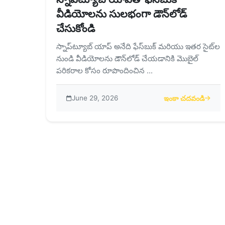
వీడియోలను సులభంగా డౌన్‌లోడ్
చేసుకోండి
స్నాప్‌ట్యూబ్ యాప్ అనేది ఫేస్‌బుక్ మరియు ఇతర సైట్‌ల
నుండి వీడియోలను డౌన్‌లోడ్ చేయడానికి మొబైల్
పరికరాల కోసం రూపొందించిన ...
June 29, 2026
ఇంకా చదవండి
about స్నాప్‌ట్యూబ్ 