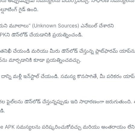
రు అప్పుడప్పుడు సమస్యలను ఎదుర్కోవచ్చు. సాధారణ సమస్యలను
షూటింగ్ గైడ్ ఉంది.
తెలియని మూలాలు” (Unknown Sources) ఎనేబుల్ చేశారని
PKని డౌన్‌లోడ్ చేయడానికి ప్రయత్నించండి.
ు తనిఖీ చేయండి మరియు మీరు డౌన్‌లోడ్ చేస్తున్న ప్లాట్‌ఫారమ్ యాప్‌ను 
్‌ను మార్చడానికి కూడా ప్రయత్నించవచ్చు.
 దాన్ని మళ్లీ ఇన్‌స్టాల్ చేయండి. సమస్య కొనసాగితే, మీ పరికరం యాప్
 ఫైల్‌లను డౌన్‌లోడ్ చేస్తున్నప్పుడు ఇది సాధారణంగా జరుగుతుంది.
డి.
be APK సమస్యలను పరిష్కరించుకోవచ్చు మరియు అంతరాయం లేని