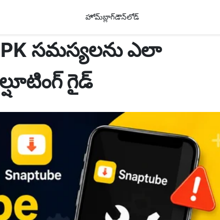
హోమ్
బ్లాగ్
డౌన్‌లోడ్
PK సమస్యలను ఎలా
్షూటింగ్ గైడ్