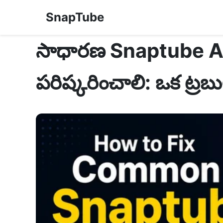
SnapTube
సాధారణ Snaptube A
పరిష్కరించాలి: ఒక ట్రబుల