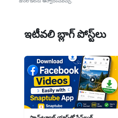
డౌన్‌లోడ్‌లను ఆస్వాదించవచ్చు.
ఇటీవలి బ్లాగ్ పోస్ట్‌లు
స్నాప్‌ట్యూబ్ యాప్‌తో ఫేస్‌బుక్