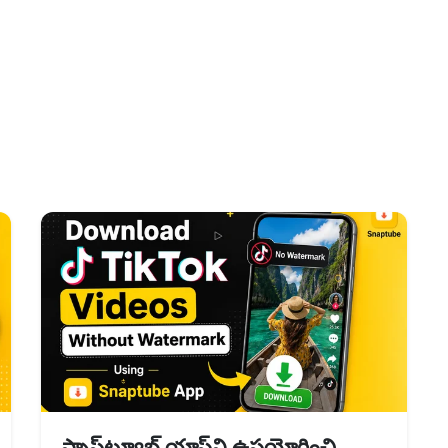
స్నాప్‌ట్యూబ్ యాప్‌ని ఉపయోగించి