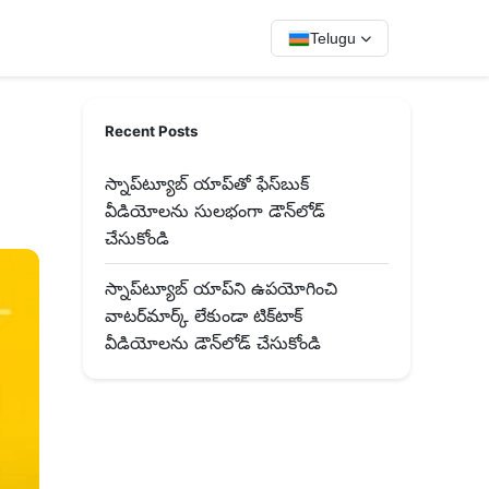
Telugu
Recent Posts
స్నాప్‌ట్యూబ్ యాప్‌తో ఫేస్‌బుక్
వీడియోలను సులభంగా డౌన్‌లోడ్
చేసుకోండి
స్నాప్‌ట్యూబ్ యాప్‌ని ఉపయోగించి
వాటర్‌మార్క్ లేకుండా టిక్‌టాక్
వీడియోలను డౌన్‌లోడ్ చేసుకోండి