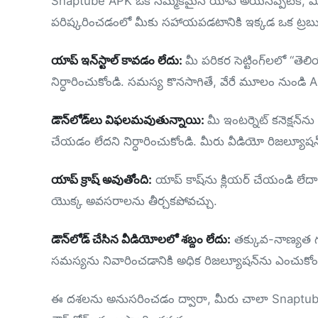
Snaptube APK ఒక నమ్మకమైన యాప్ అయినప్పటికీ, మీ
పరిష్కరించడంలో మీకు సహాయపడటానికి ఇక్కడ ఒక ట్రబుల్
యాప్ ఇన్‌స్టాల్ కావడం లేదు:
మీ పరికర సెట్టింగ్‌లలో “
నిర్ధారించుకోండి. సమస్య కొనసాగితే, వేరే మూలం నుండి A
డౌన్‌లోడ్‌లు విఫలమవుతున్నాయి:
మీ ఇంటర్నెట్ కనెక్షన్‌న
చేయడం లేదని నిర్ధారించుకోండి. మీరు వీడియో రిజల్యూషన
యాప్ క్రాష్ అవుతోంది:
యాప్ కాష్‌ను క్లియర్ చేయండి లేదా
యొక్క అవసరాలను తీర్చకపోవచ్చు.
డౌన్‌లోడ్ చేసిన వీడియోలలో శబ్దం లేదు:
తక్కువ-నాణ్యత గల
సమస్యను నివారించడానికి అధిక రిజల్యూషన్‌ను ఎంచుకోం
ఈ దశలను అనుసరించడం ద్వారా, మీరు చాలా Snaptu