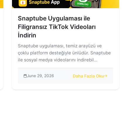
Snaptube Uygulaması ile
Filigransız TikTok Videoları
İndirin
Snaptube uygulaması, temiz arayüzü ve
çoklu platform desteğiyle ünlüdür. Snaptube
ile sosyal medya videolarını indirebil...
June 29, 2026
Daha Fazla Oku
aması ile Facebook Videolarını Kolayca İndirin
about Snaptube Uygulaması il