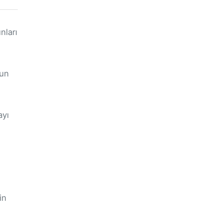
nları
run
ayı
in